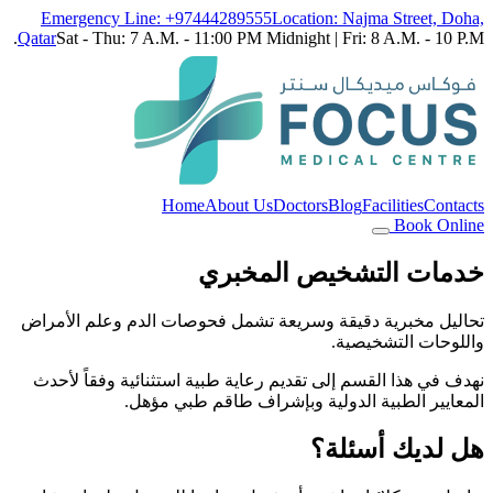
Emergency Line: +97444289555
Location: Najma Street, Doha,
Qatar
Sat - Thu: 7 A.M. - 11:00 PM Midnight | Fri: 8 A.M. - 10 P.M.
Home
About Us
Doctors
Blog
Facilities
Contacts
Book Online
خدمات التشخيص المخبري
تحاليل مخبرية دقيقة وسريعة تشمل فحوصات الدم وعلم الأمراض
واللوحات التشخيصية.
نهدف في هذا القسم إلى تقديم رعاية طبية استثنائية وفقاً لأحدث
المعايير الطبية الدولية وبإشراف طاقم طبي مؤهل.
هل لديك أسئلة؟